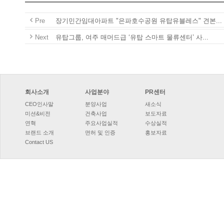
Pre
장기민간임대아파트"은파호수공원유탑유블레스"견본...
Next
유탑그룹,여주매머드급‘유탑스마트물류센터’사...
회사소개
사업분야
PR센터
CEO인사말
분양사업
새소식
미션&비전
건축사업
보도자료
연혁
주요사업실적
수상실적
브랜드소개
면허및인증
홍보자료
ContactUS