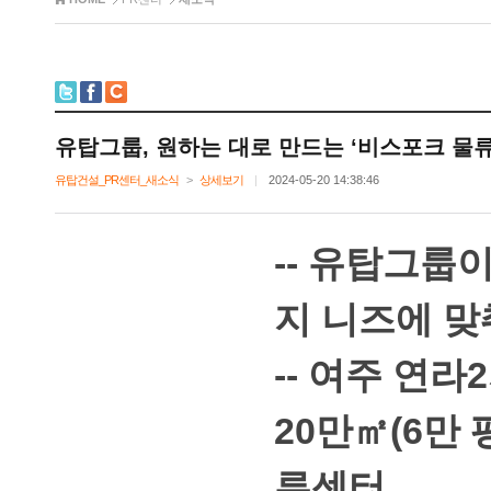
유탑그룹,원하는대로만드는‘비스포크물류
유탑건설_PR센터_새소식
>
상세보기
|
2024-05-2014:38:46
--유탑그룹
지니즈에맞
--여주연라
20만㎡(6
류센터