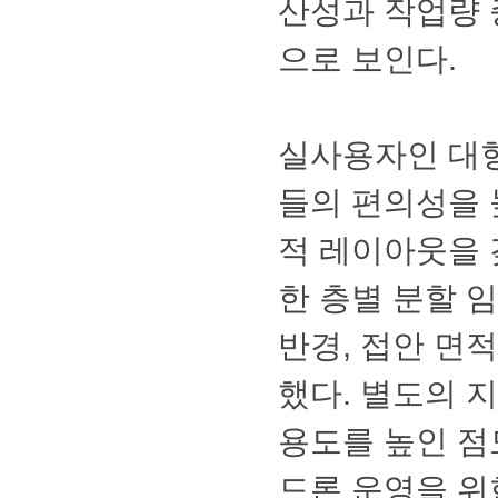
산성과작업량
으로보인다.
실사용자인대
들의편의성을
적레이아웃을
한층별분할임
반경,접안면
했다.별도의지
용도를높인점
드론운영을위