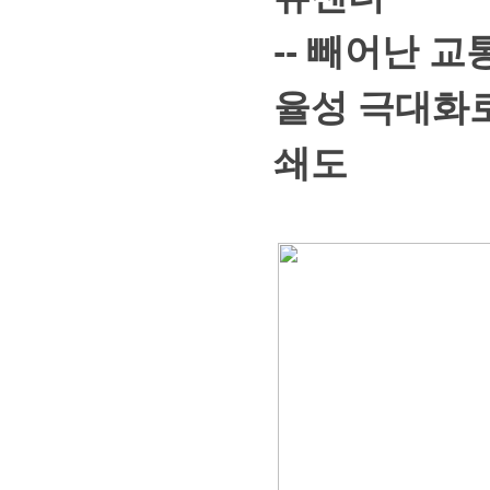
--빼어난교
율성극대화
쇄도