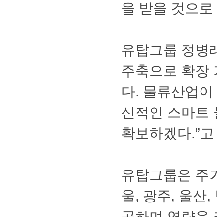
을받을것으로
유탑그룹정병
주축으로확장
다.물류산업
신적인스마트
확보하겠다.”
유탑그룹은주
울,광주,울
공하며역량을