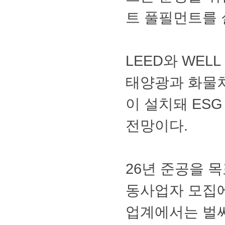
트풀필먼트를
LEED와WE
태양광과화물
이설치돼ES
전망이다.
26년준공을
동사업자모집
업계에서는벌