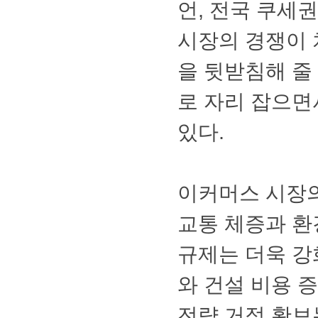
언,전국쿠세
시장의경쟁이
을뒷받침해줄
로자리잡으면
있다.
이커머스시장
교통체증과환
규제는더욱강
와건설비용증
전략거점확보