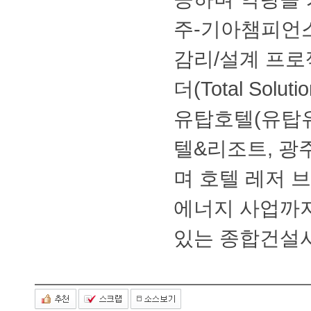
주-기아챔피
감리/설계프
더(TotalSol
유탑호텔(유
텔&리조트,광
며호텔레저브
에너지사업까
있는종합건설사