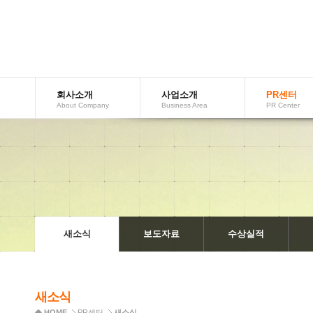
회사소개
사업소개
PR센터
AboutCompany
BusinessArea
PRCenter
새소식
보도자료
수상실적
새소식
HOME
PR센터
새소식