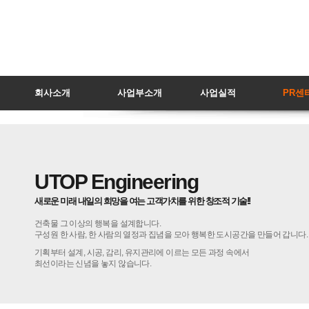
회사소개
사업부소개
사업실적
PR센
UTOPEngineering
새로운미래내일의희망을여는고객가치를위한창조적기술!!
건축물그이상의행복을설계합니다.
구성원한사람,한사람의열정과집념을모아행복한도시공간을만들어갑니다.
기획부터설계,시공,감리,유지관리에이르는모든과정속에서
최선이라는신념을놓지않습니다.