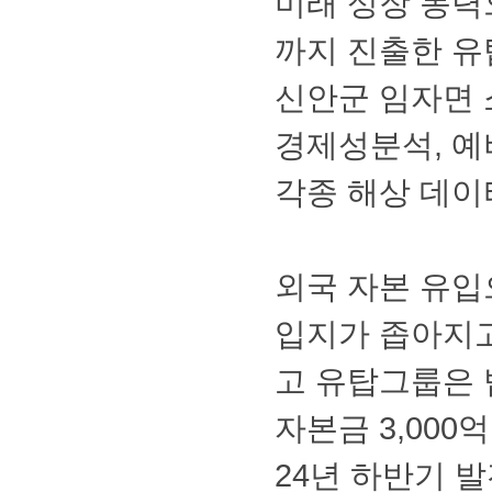
미래성장동력
까지진출한유
신안군임자면
경제성분석,
각종해상데이
외국자본유입
입지가좁아지
고유탑그룹은
자본금3,00
24년하반기