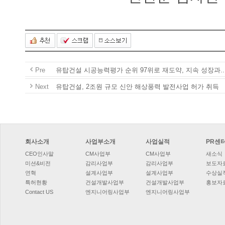
Pre
유탑건설시공능력평가순위97위로재도약,지속성장과..
Next
유탑건설,2조원규모신안해상풍력발전사업허가취득
회사소개
사업부소개
사업실적
PR센
CEO인사말
CM사업부
CM사업부
새소식
미션&비전
감리사업부
감리사업부
보도자
연혁
설계사업부
설계사업부
수상실
특허현황
건설개발사업부
건설개발사업부
홍보자
ContactUS
엔지니어링사업부
엔지니어링사업부