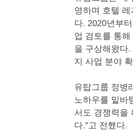
영하며호텔레
다.2020년
업검토를통해
을구상해왔다
지사업분야확
유탑그룹정병
노하우를밑바
서도경쟁력을
다.”고전했다.