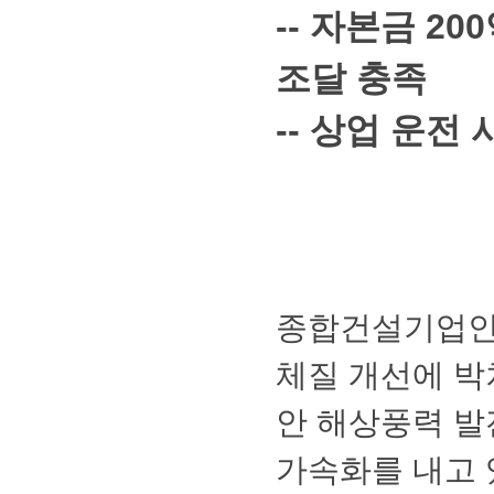
--자본금20
조달충족
--상업운
종합건설기업
체질개선에박
안해상풍력발
가속화를내고