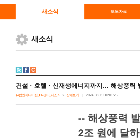
새소식
보도자료
새소식
건설·호텔·신재생에너지까지…해상풍력
유탑엔지니어링_PR센터_새소식
>
상세보기
|
2024-08-1910:01:25
--해상풍력
2조원에달