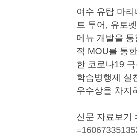
여수유탑마리
트투어,유토
메뉴개발을통
적MOU를통
한코로나19
학습병행제실
우수상을차지
신문자료보기
=16067335135