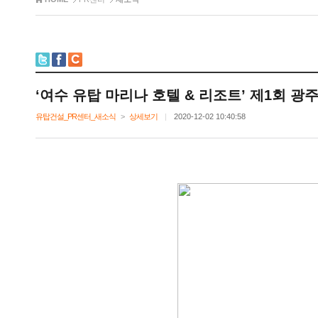
‘여수유탑마리나호텔&리조트’제1회광
유탑건설_PR센터_새소식
>
상세보기
|
2020-12-0210:40:58