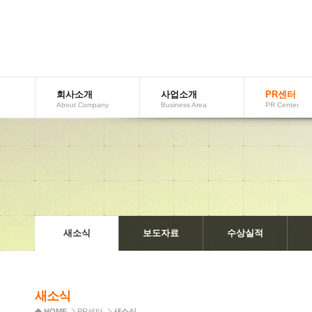
회사소개
사업소개
PR센터
AboutCompany
BusinessArea
PRCenter
새소식
보도자료
수상실적
새소식
HOME
PR센터
새소식