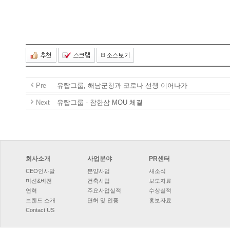
Pre
유탑그룹,해남군청과코로나선행이어나가
Next
유탑그룹-참한삼MOU체결
회사소개
사업분야
PR센터
CEO인사말
분양사업
새소식
미션&비전
건축사업
보도자료
연혁
주요사업실적
수상실적
브랜드소개
면허및인증
홍보자료
ContactUS