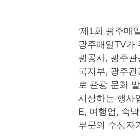
‘제1회광주매
광주매일TV가
광공사,광주관
국지부,광주
로관광문화발
시상하는행사입
E,여행업,숙
부문의수상자