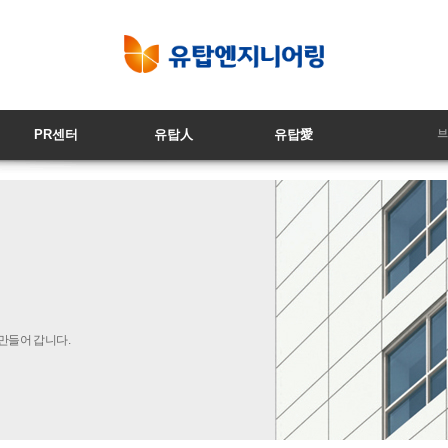
PR센터
유탑人
유탑愛
브
만들어갑니다.