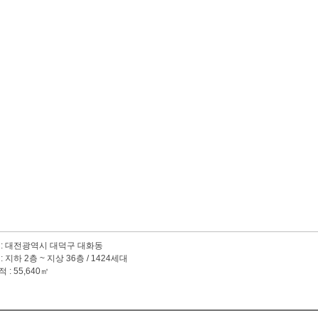
:대전광역시대덕구대화동
:지하2층~지상36층/1424세대
:55,640㎡