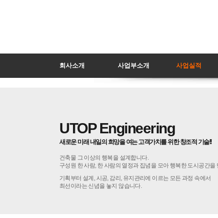
회사소개
사업부소개
사업실적
UTOPEngineering
새로운미래내일의희망을여는고객가치를위한창조적기술!!
건축물그이상의행복을설계합니다.
구성원한사람,한사람의열정과집념을모아행복한도시공간을
기획부터설계,시공,감리,유지관리에이르는모든과정속에서
최선이라는신념을놓지않습니다.