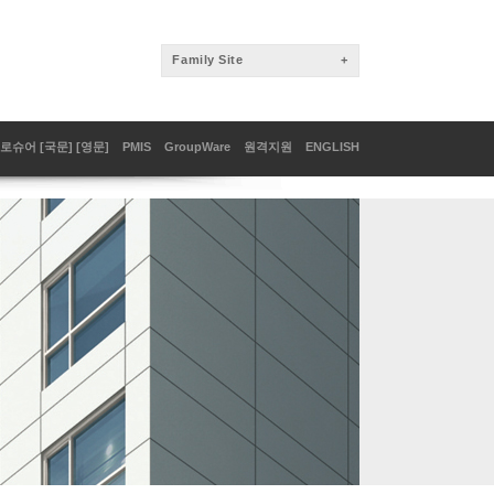
FamilySite
+
로슈어[국문]
[영문]
PMIS
GroupWare
원격지원
ENGLISH