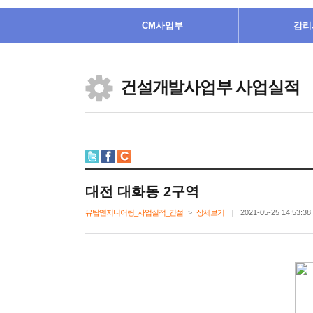
CM사업부
감리
건설개발사업부사업실적
대전대화동2구역
유탑엔지니어링_사업실적_건설
>
상세보기
|
2021-05-2514:53:38