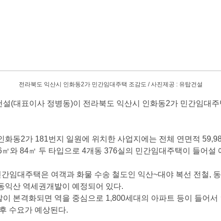
전라북도익산시인화동
2
가민간임대주택조감도
/
사진제공
:
유탑건설
건설
(
대표이사정병동
)
이전라북도익산시인화동
2
가민간임대
인화동
2
가
181
번지일원에위치한사업지에는전체연면적
59,9
6
㎡
와
84
㎡
두타입으로
4
개동
376
실의민간임대주택이들어설
민간임대주택은여객과화물수송철도인익산
~
대야복선전철
,
동익산역세권개발이예정되어있다
.
발이본격화되면역을중심으로
1,800
세대의아파트등이들어서
후수요가예상된다
.