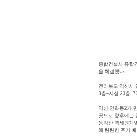
종합건설사유탑
을체결했다
.
전라북도익산시
3
층
~
지상
23
층
,7
익산인화동
2
가
곳으로향후에는
동익산역세권개
해탄탄한주거배