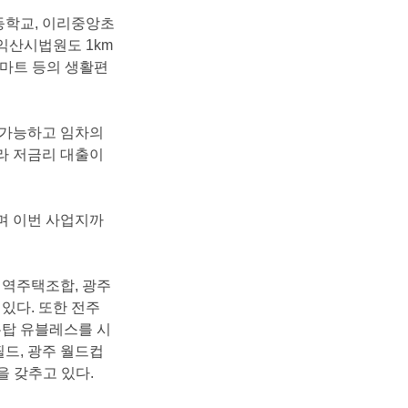
등학교
,
이리중앙초
익산시법원도
1km
마트등의생활편
가능하고임차의
라저금리대출이
며이번사업지까
역주택조합
,
광주
있다
.
또한전주
유탑유블레스를시
필드
,
광주월드컵
을갖추고있다
.