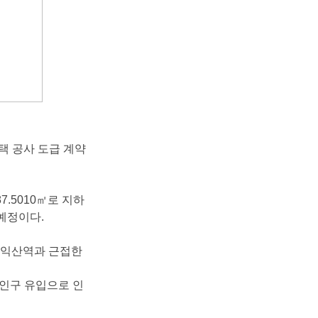
주택공사도급계약
87.5010
㎡
로지하
예정이다
.
동익산역과근접한
인구유입으로인