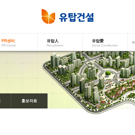
PR센터
유탑人
유탑愛
브
PRCenter
Recruitment
SocialContribution
적
홍보자료