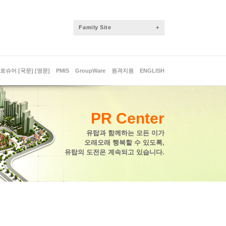
FamilySite
+
로슈어[국문]
[영문]
PMIS
GroupWare
원격지원
ENGLISH
PRCenter
유탑과함께하는모든이가
오래오래행복할수있도록,
유탑의도전은계속되고있습니다.