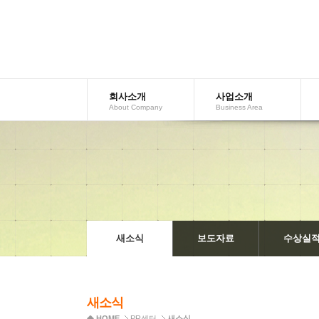
회사소개
사업소개
AboutCompany
BusinessArea
새소식
보도자료
수상실
새소식
HOME
PR센터
새소식