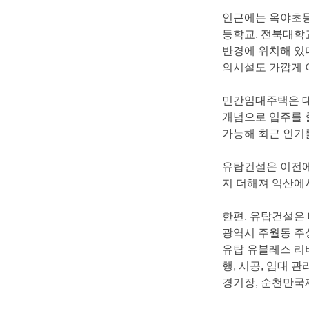
인근에는옥야초
등학교
,
전북대학
반경에위치해있
의시설도가깝게
민간임대주택은
개념으로입주를
가능해최근인기
유탑건설은이전
지더해져익산에
한편
,
유탑건설은
광역시주월동주
유탑유블레스리
행
,
시공
,
임대관
경기장
,
순천만국