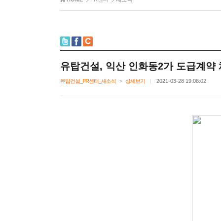
유탑건설,익산인화동2가도급계약
유탑건설_PR센터_새소식
>
상세보기
|
2021-03-2819:08:02