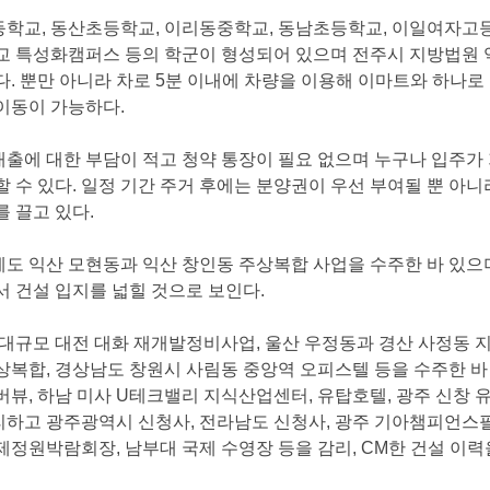
등학교
,
동산초등학교
,
이리동중학교
,
동남초등학교
,
이일여자고
교특성화캠퍼스등의학군이형성되어있으며전주시지방법원
다
.
뿐만아니라차로
5
분이내에차량을이용해이마트와하나로
이동이가능하다
.
대출에대한부담이적고청약통장이필요없으며누구나입주가
할수있다
.
일정기간주거후에는분양권이우선부여될뿐아니
를끌고있다
.
에도익산모현동과익산창인동주상복합사업을수주한바있으
서건설입지를넓힐것으로보인다
.
대규모대전대화재개발정비사업
,
울산우정동과경산사정동지
상복합
,
경상남도창원시사림동중앙역오피스텔등을수주한바
버뷰
,
하남미사
U
테크밸리지식산업센터
,
유탑호텔
,
광주신창
리하고광주광역시신청사
,
전라남도신청사
,
광주기아챔피언스
제정원박람회장
,
남부대국제수영장등을감리
,CM
한건설이력