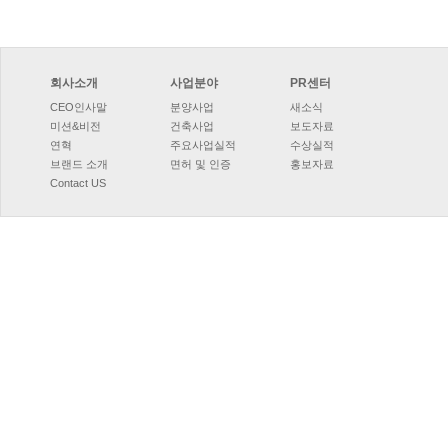
회사소개
사업분야
PR센터
CEO인사말
분양사업
새소식
미션&비전
건축사업
보도자료
연혁
주요사업실적
수상실적
브랜드소개
면허및인증
홍보자료
ContactUS