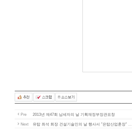
Pre
2013년제47회납세자의날기획재정부장관표창
Next
유탑최석회장건설기술인의날행사서"은탑산업훈장"...