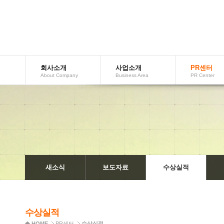
회사소개
사업소개
PR센터
AboutCompany
BusinessArea
PRCenter
새소식
보도자료
수상실적
수상실적
HOME
PR센터
수상실적