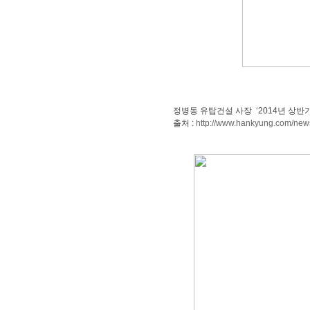
정병동유탑건설사장‘2014년상반
출처:
http://www.hankyung.com/ne