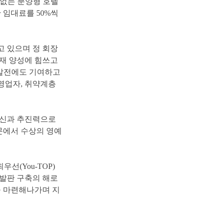
없는분양형호텔
간임대료를
50%
씩
고있으며정회장
재양성에힘쓰고
발전에도기여하고
영업자
,
취약계층
신과추진력으로
문에서수상의영예
최우선
(You-TOP)
발판구축의해로
을마련해나가며지
.