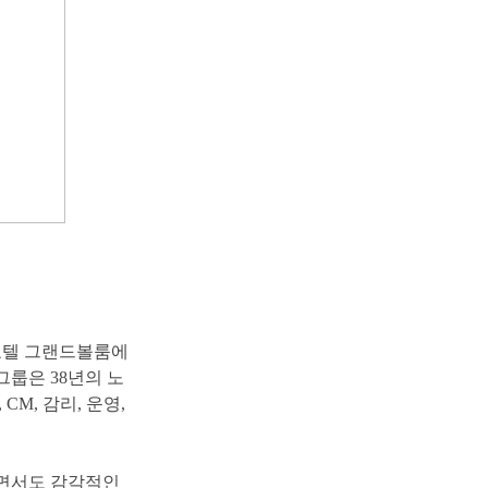
호텔그랜드볼룸에
그룹은38년의노
M,감리,운영,
면서도감각적인