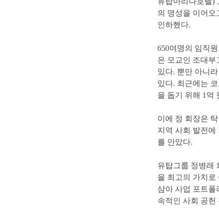
유탑마리나호텔
)
의명성을이어오
인하했다
.
650
여명의임직
은모교인조대부
있다
.
뿐만아니
있다
.
최근에는코
을돕기위해
1
억
이에정회장은탁
지역사회발전에
를안았다
.
유탑그룹정병래
을최고의가치로
삼아사업포트폴
속적인사회공헌