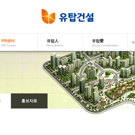
PR센터
유탑人
유탑愛
브
PRCenter
Recruitment
SocialContribution
적
홍보자료