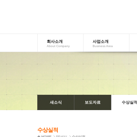
회사소개
사업소개
AboutCompany
BusinessArea
새소식
보도자료
수상실
수상실적
HOME
PR센터
수상실적