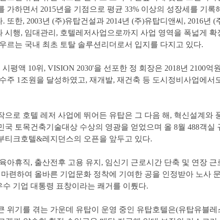
를가하면서2015년을기점으로평균33%이상의성장세를기록
또한,2003년(주)유탑건설과2014년(주)유탑디앤씨,2016년
과시행,임대관리,호텔레저사업으로까지사업영역을폭넓게확
우르는국내최초토탈솔루션리더로서입지를다지고있다.
조,시평액10위,VISION2030'을선포한정회장은2018년210
수주1조원을달성하였고,재개발,재건축등도시정비사업에서
를시작으로호텔레저사업에뛰어든유탑은그다음해,혁신설계와
민국토목건축기술대상수상의영광을얻었으며올8월488객실
부티크호텔&레지던스의오픈을앞두고있다.
자육아휴직,출산전후고용유지,임신기근로시간단축및연장근
마련하여올바른기업문화정착에기여한공을인정받아노사문
우수기업대통령표창이라는쾌거를이뤘다.
큰위기를겪는가운데유탑이운영중인유탑호텔은
(
유탑유블레