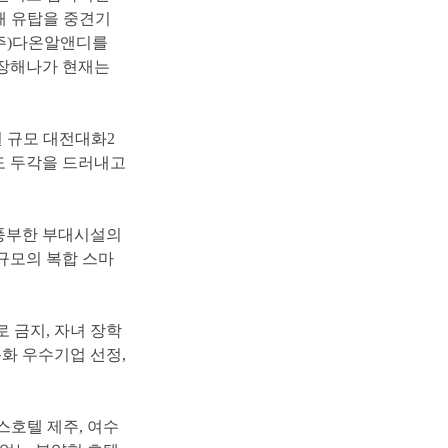
해유탑을중견기
(주)다온알앤디를
장해나가현재는
0억원규모대전대화2
도두각을드러내고
풍부한부대시설의
규모의복합스마
로금지,자녀장학
화우수기업선정,
스호텔제주
,
여수