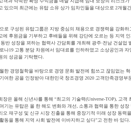
고객과약속한확정수익금을매달지급해임대보장의리스크가
고있으며최근에는유탑소유상가임차인들을대상으로
2
개월
원으로구성된유탑그룹은지방중심의채용으로경쟁력을강화하
고에후원금을기부하고후배들을위해강단에오르는등지역인
라동반성장을꾀하는협력사간담회를개최해광주
·
전남건설업
로나
19
고통분담차원에서임대료를인하하였고소상공인과자
원의성금을기탁했다
.
월한경영철학을바탕으로경영문화발전에힘쓰고끊임없는혁
기여한공을인정받아대한민국창조경영
2020
고객만족경영부
회장은올해신년사를통해
“
최고의기술력
(Universe-TOP),
고객
여기는유탑은올한해도변화와개선
,
소통과협력을통한성장
리오재구성및신규시장진출을통해중장기적미래성장동력
활동을통해지역사회발전에이바지하고싶다
”
고전한바있다