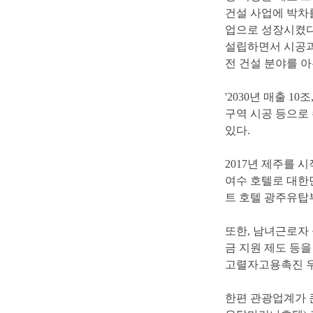
건설사업에박차
업으로성장시켰다.
설립하면서시공
전건설분야를아
'2030년매출10
구역시공등으로
있다.
2017년제주
여수호텔로대한
트호텔광주유탑
또한,남녀근로
금지원제도등을
고렬자고용촉진
한편관광업계가