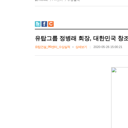
유탑그룹정병래회장,대한민국창조
유탑건설_PR센터_수상실적
>
상세보기
|
2020-05-2615:00:21