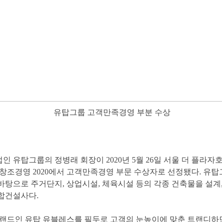
유탑그룹고객만족경영부분수상
인유탑그룹의정병래회장이2020년5월26일서울더플라자
조경영2020에서고객만족경영부문수상자로선정됐다.유탑
탕으로주거단지,상업시설,체육시설등의각종건축물을설계,C
건설사다.
랜드인유탑유블레스를필두로고객의눈높이에맞춘트랜디하