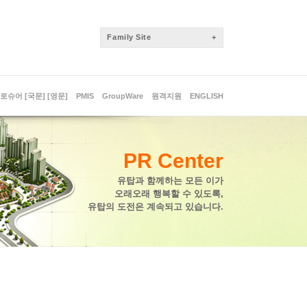
FamilySite
+
로슈어[국문]
[영문]
PMIS
GroupWare
원격지원
ENGLISH
PRCenter
유탑과함께하는모든이가
오래오래행복할수있도록,
유탑의도전은계속되고있습니다.