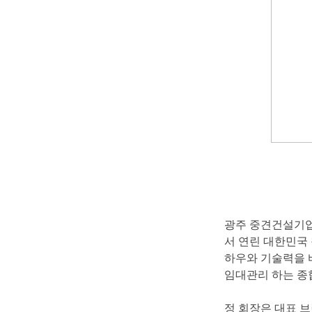
광주중견건설기업
서연린대한민국창
하우와기술력을바
임대관리하는종합
정회장은대표브