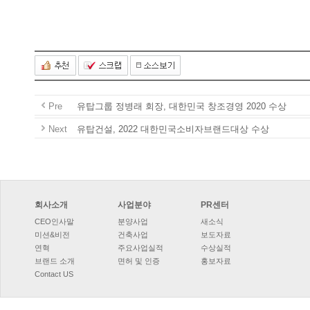
Pre
유탑그룹정병래회장,대한민국창조경영2020수상
Next
유탑건설,2022대한민국소비자브랜드대상수상
회사소개
사업분야
PR센터
CEO인사말
분양사업
새소식
미션&비전
건축사업
보도자료
연혁
주요사업실적
수상실적
브랜드소개
면허및인증
홍보자료
ContactUS