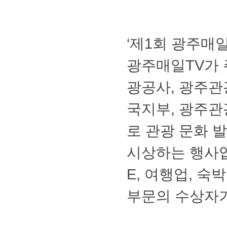
‘제1회광주매
광주매일TV가
광공사,광주관
국지부,광주
로관광문화발
시상하는행사입
E,여행업,숙
부문의수상자