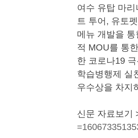
여수유탑마리
트투어,유토
메뉴개발을통
적MOU를통
한코로나19
학습병행제실
우수상을차지
신문자료보기
=16067335135