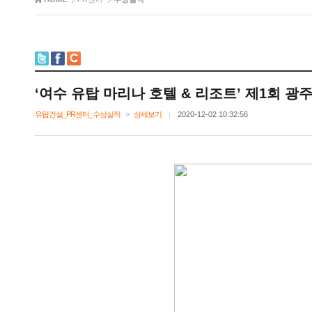
‘여수유탑마리나호텔&리조트’제1회광
유탑건설_PR센터_수상실적
>
상세보기
|
2020-12-0210:32:56