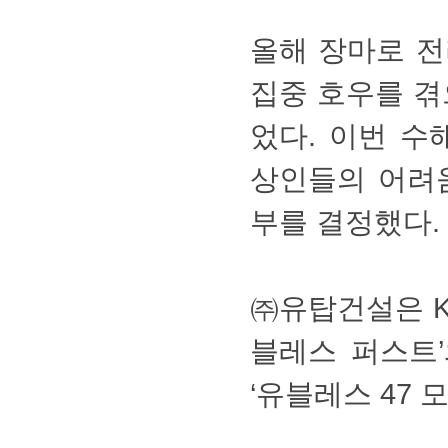
올해장마로전
집중호우를겪
었다.이번수
상인들의어려
부를결정했다.
㈜유탑건설은K
블레스퍼스트
‘유블레스47