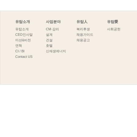
유탑소개
사업분야
유탑人
유탑愛
유탑소개
CM·감리
복리후생
사회공헌
CEO인사말
설계
채용가이드
미션&비전
건설
채용공고
연혁
호텔
CI/BI
신재생에너지
ContactUS