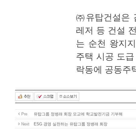
㈜유탑건설은감
레저등건설전
는순천왕지지
주택시공도급
락동에공동주
Pre
유탑그룹정병래회장모교에학교발전기금기부해
Next
ESG경영실천하는유탑그룹정병래회장