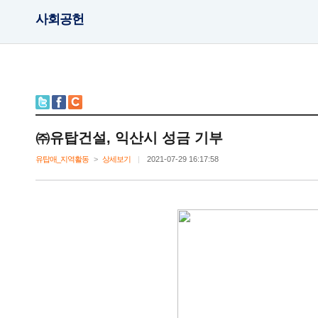
사회공헌
㈜유탑건설,익산시성금기부
유탑애_지역활동
>
상세보기
|
2021-07-2916:17:58