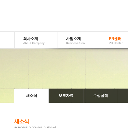
회사소개
사업소개
PR센터
AboutCompany
BusinessArea
PRCenter
새소식
보도자료
수상실적
새소식
HOME
PR센터
새소식