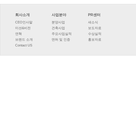
회사소개
사업분야
PR센터
CEO인사말
분양사업
새소식
미션&비전
건축사업
보도자료
연혁
주요사업실적
수상실적
브랜드소개
면허및인증
홍보자료
ContactUS