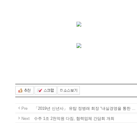
Pre
「2019년신년사」유탑정병래회장“내실경영을통한...
Next
수주1조2천억원다짐,협력업체간담회개최