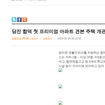
당진합덕첫프리미엄아파트견본주택개
유탑건설_PR센터_새소식
>
상세보기
|
2019-01-2516:12:53
편리한생활인프라를자랑하는합
스는지하
2
층
~
지상
20
층
,4
개동
여고
,
합덕제철고교등
8
개의학교
시설등이가까이에위치하고있어