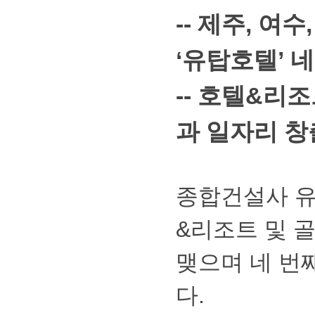
--제주,여
‘유탑호텔
--호텔&리
과일자리창
종합건설사유
&리조트및골
맺으며네번
다.