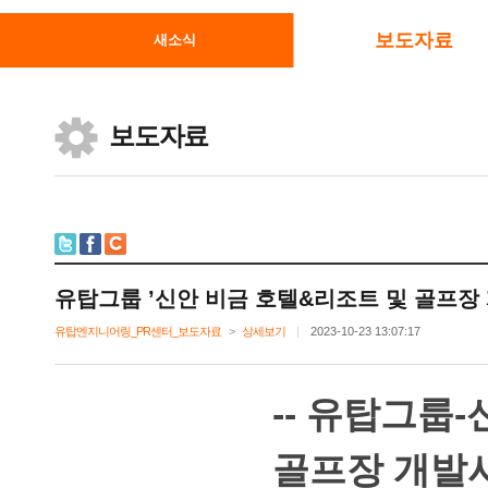
보도자료
새소식
보도자료
유탑그룹’신안비금호텔&리조트및골프장개
유탑엔지니어링_PR센터_보도자료
>
상세보기
|
2023-10-2313:07:17
--유탑그룹
골프장개발