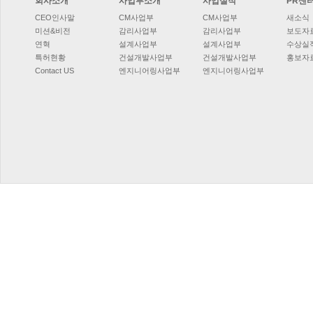
회사소개
사업부소개
사업실적
PR센
CEO인사말
CM사업부
CM사업부
새소식
미션&비전
감리사업부
감리사업부
보도자
연혁
설계사업부
설계사업부
수상실
특허현황
건설개발사업부
건설개발사업부
홍보자
ContactUS
엔지니어링사업부
엔지니어링사업부