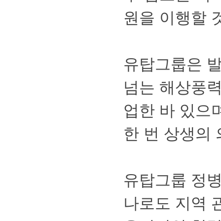
원을이행할
유탑그룹은발
넘는해상풍
업한바있으
한번상생의
유탑그룹정
나로도지역