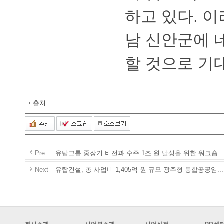
하고있다.
남신안군에
할것으로기대
출처
Pre
유탑그룹중장기비전과수주1조원달성을위한워크숍...
Next
유탑건설,총사업비1,405억원규모광주형통합공공임...