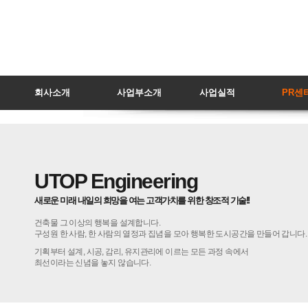
회사소개
사업부소개
사업실적
PR센
UTOPEngineering
새로운미래내일의희망을여는고객가치를위한창조적기술!!
건축물그이상의행복을설계합니다.
구성원한사람,한사람의열정과집념을모아행복한도시공간을만들어갑니다.
기획부터설계,시공,감리,유지관리에이르는모든과정속에서
최선이라는신념을놓지않습니다.