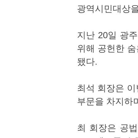
광역시민대상
지난20일광
위해공헌한숨
됐다.
최석회장은이
부문을차지하
최회장은공