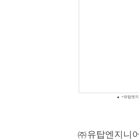
▲
<유탑엔
㈜유탑엔지니어