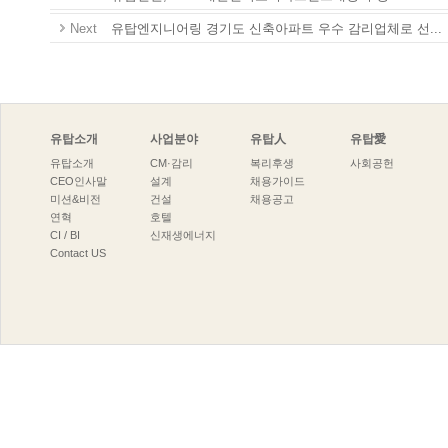
Next
유탑엔지니어링경기도신축아파트우수감리업체로선...
유탑소개
사업분야
유탑人
유탑愛
유탑소개
CM·감리
복리후생
사회공헌
CEO인사말
설계
채용가이드
미션&비전
건설
채용공고
연혁
호텔
CI/BI
신재생에너지
ContactUS