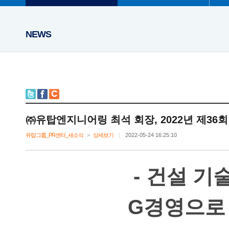
NEWS
㈜유탑엔지니어링최석회장,2022년제3
유탑그룹_PR센터_새소식
>
상세보기
|
2022-05-2416:25:10
-건설기술
G경영으